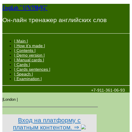
English "UNIMAG"
Он-лайн тренажер английских слов
| Main |
| How it’s made |
| Contents |
| Demo version |
| Manual cards |
| Cards |
| Cards sentences |
| Speach |
| Examination |
+7-911-361-06-93
|London |
Вход на платформу с
платным контентом. ⇒